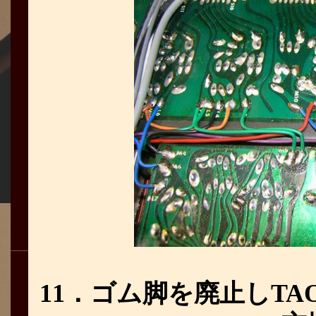
11．ゴム脚を廃止しT