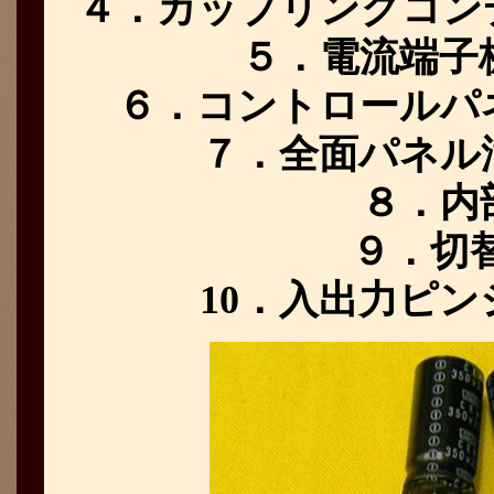
４．カップリングコン
５．電流端子
６．コントロールパ
７．全面パネル
８．内
９．切
10．入出力ピ