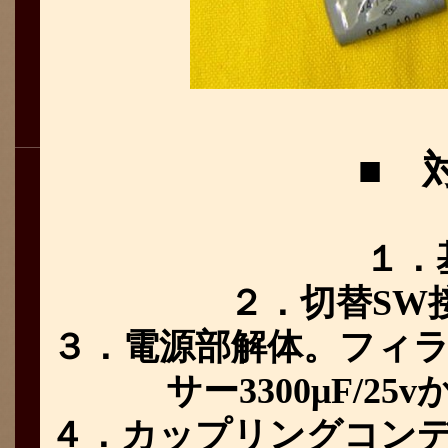
■ 
１．
２．切替SW
３．電源部解体。フィ
サー3300μF/25v
４．カップリングコン