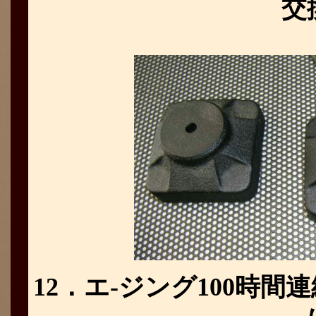
交
12．エ-ジング100時