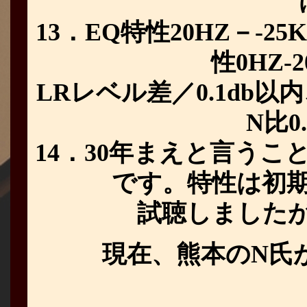
13．EQ特性20HZ－-25
性0HZ-
LRレベル差／0.1db以内
N比0
14．30年まえと言う
です。特性は初
試聴しましたがE
現在、熊本のN氏